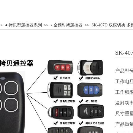
● 拷贝型遥控器系列
- 全频对拷遥控器
SK-407D 双模切换 多
>>
>>
>>
SK-4
产品型号
工作电压
工作频率：
发射功率
尺寸重量：
产品重量：