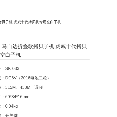
叠款拷贝子机 虎威十代拷贝机专用空白子机
033 马自达折叠款拷贝子机 虎威十代拷贝
空白子机
：SK-033
：DC6V（2016电池二粒）
：315M、433M、调频
69*34*16mm
0.04kg
键：开关键