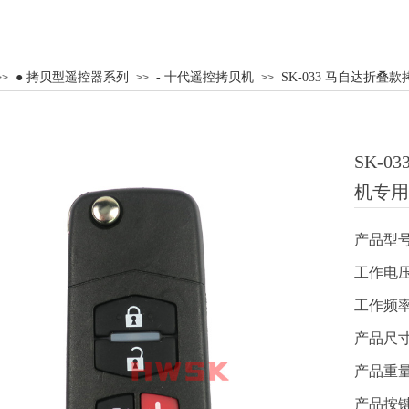
● 拷贝型遥控器系列
- 十代遥控拷贝机
SK-033 马自达折
>>
>>
>>
SK-
机专用
产品型号
工作电压
工作频率
产品尺寸：
产品重量：
产品按